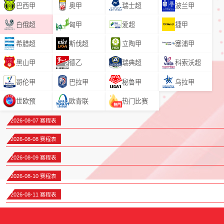
巴西甲
奥甲
瑞士超
波兰甲
白俄超
匈甲
爱超
捷甲
希腊超
斯伐超
立陶甲
塞浦甲
黑山甲
德乙
瑞典超
科索沃超
哥伦甲
巴拉甲
秘鲁甲
乌拉甲
世欧预
欧青联
热门比赛
2026-08-07 赛程表
2026-08-08 赛程表
2026-08-09 赛程表
2026-08-10 赛程表
2026-08-11 赛程表