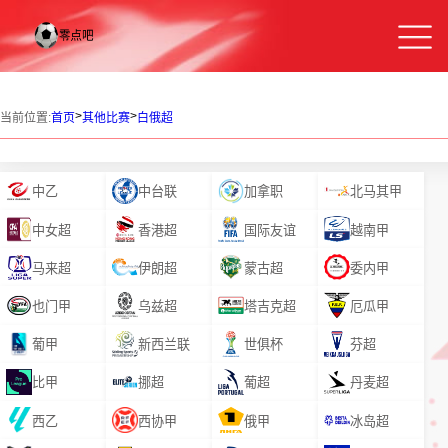
>
>
当前位置:
首页
其他比赛
白俄超
中乙
中台联
加拿职
北马其甲
中女超
香港超
国际友谊
越南甲
马来超
伊朗超
蒙古超
委内甲
也门甲
乌兹超
塔吉克超
厄瓜甲
葡甲
新西兰联
世俱杯
芬超
比甲
挪超
葡超
丹麦超
西乙
西协甲
俄甲
冰岛超