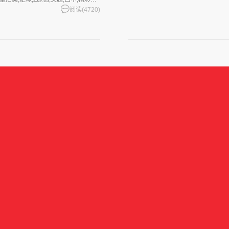
最全的篮球视频足球视频,集锦,录
阅读(4720)