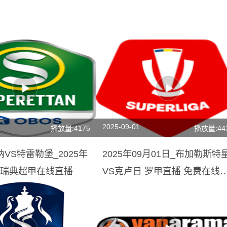
2025-09-01
播放量:4175
播放量:44
VS特雷勒堡_2025年
2025年09月01日_布加勒斯特
日 瑞典超甲在线直播
VS克卢日 罗甲直播 免费在线
清直播