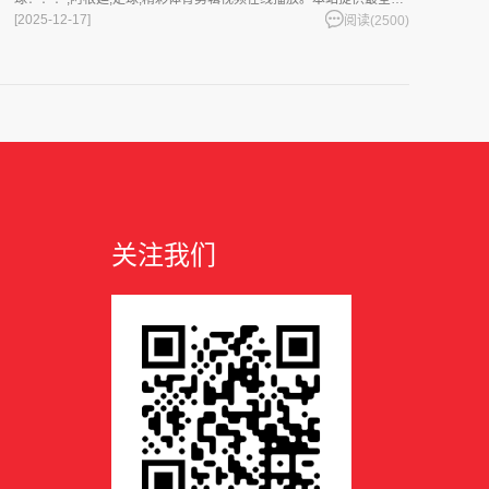
[2025-12-17]
篮球视频足球视频,集锦,录像。
阅读(2500)
关注我们