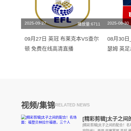
2025-09-27
2025-08-30
播放量:6711
09月27日 英冠 布莱克本VS查尔
08月30
顿 免费在线高清直播
瑟姆 英
播
视频/集锦
RELATED NEWS
[精彩剪辑]太子之间的配合！