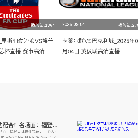
2025-09-04
播放量:1364
播放量:27
日_里斯伯勒流浪VS埃普
卡莱尔联VS巴克利城_2025年0
足总杯直播 赛事高清直
月04日 英议联高清直播
[精彩剪辑]太子之间的配合！名场面：福登贝林拉什福德，三个人
名场面：福登贝林拉什福德，三个人打