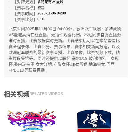
【对阵双方】
多特蒙德VS曼城
【赛事名称】
欧冠
【赛事时间】
2025-11-06 04:00
【赛事比分】
0 : 0
北京时间2025年11月06日 04:00分，欧洲冠军联赛 : 多特蒙德
VS曼城高清在线直播，无插件观看比赛。本站同步官方直播源
准时直播，比赛数据实时更新。比赛结束后可以在本站查看比
赛全程录像、比赛比分、赛事结果、赛事相关新闻报道，以及
欧洲冠军联赛的最新赛事直播，比赛录像，比赛视频下载，精
彩片段集锦等。同时还提供以联杯,塞尔U19,玻利地区,非女冠
杯,委内瑞拉甲,女大洋锦,立陶女杯,加勒篮锦,地海会女,巴西
FPBU19等联赛直播。
相关视频
RELATED VIDEOS