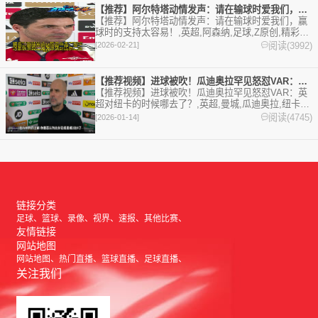
【推荐】阿尔特塔动情发声：请在输球时爱我们，赢球时的支持太容
【推荐】阿尔特塔动情发声：请在输球时爱我们，赢
球时的支持太容易！,英超,阿森纳,足球,Z原创,精彩体
育剪辑视频在线播放。本站提供最全的篮球视频足球
阅读(3992)
[2026-02-21]
视频,集锦,录像。
【推荐视频】进球被吹！瓜迪奥拉罕见怒怼VAR：英超对纽卡的时
【推荐视频】进球被吹！瓜迪奥拉罕见怒怼VAR：英
超对纽卡的时候哪去了？,英超,曼城,瓜迪奥拉,纽卡斯
尔联,足球,精彩体育剪辑视频在线播放。本站提供最
阅读(4745)
[2026-01-14]
全的篮球视频足球视频,集锦,录像。
链接分类
足球
篮球
录像
视界
速报
其他比赛
友情链接
网站地图
网站地图
热门直播
篮球直播
足球直播
关注我们