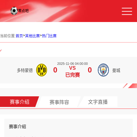
>
>
当前位置:
首页
其他比赛
热门比赛
2025-11-06 04:00:00
VS
0
0
多特蒙德
曼城
已完赛
赛事介绍
赛事阵容
文字直播
赛事介绍