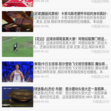
播放。本站提供最全的篮球视频足球视频,集锦,录
阅读(2495)
[2025-09-13]
像。
[足球]靓丽风景线！卡里乌斯老婆怀孕前的身材真好~
[足球]靓丽风景线！卡里乌斯老婆怀孕前的身材真好
~,美女,足球,精彩体育剪辑视频在线播放。本站提供
最全的篮球视频足球视频,集锦,录像。
阅读(3631)
[2026-03-09]
【花边】这球进得简直离大谱！阿根廷联赛门将送大礼，还被自家球
【花边】这球进得简直离大谱！阿根廷联赛门将送大
礼，还被自家球员踢进,足球,花絮,花边,精彩体育剪辑
视频在线播放。本站提供最全的篮球视频足球视频,集
阅读(3319)
[2026-05-11]
锦,录像。
[集锦]今日五佳球-凯尔登助飞文班空接重扣 魔仙哥遭拉拽后神
[集锦]今日五佳球-凯尔登助飞文班空接重扣 魔仙哥遭
拉拽后神奇进球,,精彩体育剪辑视频在线播放。本站
提供最全的篮球视频足球视频,集锦,录像。
阅读(1143)
[2026-05-27]
[球迷看点]杰伦·布朗：恩比德块头很大还一直假摔骗哨，裁判还
[球迷看点]杰伦·布朗：恩比德块头很大还一直假摔骗
哨，裁判还吃这套，这就是联盟现状,NBA,篮球,凯尔
特人,Z原创,76人,恩比德,杰伦·布朗,精彩体育剪辑视
阅读(157)
[2026-05-03]
频在线播放。本站提供最全的篮球视频足球视频,集
锦,录像。