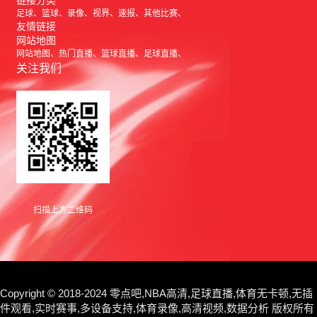
足球
篮球
录像
视界
速报
其他比赛
友情链接
网站地图
网站地图
热门直播
篮球直播
足球直播
关注我们
扫描上方二维码
Copyright © 2018-2024 零点吧,NBA高清,足球直播,体育无卡顿,无插
件观看,实时赛事,多设备支持,体育录像,高清视频,数据分析 版权所有