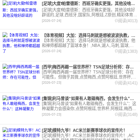
[足球]大度❗️帕雷德斯：西班牙确实更强，其他没啥好辟谣的
[足球]大度❗️帕雷德斯：西班牙确实更强，其他没啥好
辟谣的,足球,西班牙,国家队,阿根廷,Z原创,精彩体育剪
辑视频在线播放。本站提供最全的篮球视频足球视频,
阅读(4013)
[2026-07-24]
集锦,录像。
【体育视频】大加：选择马刺就是想被波波执教，他和禅师都超越了
【体育视频】大加：选择马刺就是想被波波执教，他
和禅师都超越了篮球本身！,NBA,湖人,马刺,篮球,精
彩体育剪辑视频在线播放。本站提供最全的篮球视频
阅读(1383)
[2026-07-24]
足球视频,集锦,录像。
[西甲]梅西再踢一届世界杯？TSN足球分析师：存在可能性，但
[西甲]梅西再踢一届世界杯？TSN足球分析师：存在
可能性，但微乎其微,点赞梅西,点赞阿根廷,世界杯,阿
根廷,迈阿密国际,Z原创,梅西,西甲,巴塞罗那,足球,精
阅读(4141)
[2026-07-23]
彩体育剪辑视频在线播放。本站提供最全的篮球视频
足球视频,集锦,录像。
[集锦]利马曾谈“如果有人敢碰梅西，会发生什么”：这种凝聚力
[集锦]利马曾谈“如果有人敢碰梅西，会发生什么”：这
种凝聚力会感染你,点赞阿根廷,世界杯,阿根廷,梅西,
迈阿密国际,Z原创,英超,曼联,西甲,巴塞罗那,足球,精
阅读(3148)
[2026-07-23]
彩体育剪辑视频在线播放。本站提供最全的篮球视频
足球视频,集锦,录像。
[足球]模特九爷！AC米兰新赛季球衣的宣传片！
[足球]模特九爷！AC米兰新赛季球衣的宣传片！,AC