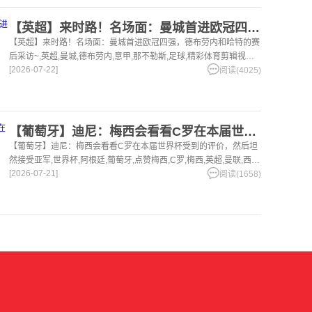
【英超】来时路！名场面：曼城首进欧冠四强，德布劳内和哈特的赛
【英超】来时路！名场面：曼城首进欧冠四强，德布劳内和哈特的赛
后采访~,英超,曼城,德布劳内,意甲,那不勒斯,足球,精彩体育剪辑视频
[2026-07-22]
在线播放。本站提供最全的篮球视频足球视频,集锦,录像。
阅读(4025)
【葡萄牙】迪尼：梅西会看看C罗在本届世界杯受到的评价，然后坦
【葡萄牙】迪尼：梅西会看看C罗在本届世界杯受到的评价，然后坦
然接受亚军,世界杯,阿根廷,葡萄牙,点赞梅西,C罗,梅西,英超,曼联,西
[2026-07-21]
甲,皇家马德里,巴塞罗那,意甲,足球,Z原创,精彩体育剪辑视频在线播
阅读(1658)
放。本站提供最全的篮球视频足球视频,集锦,录像。