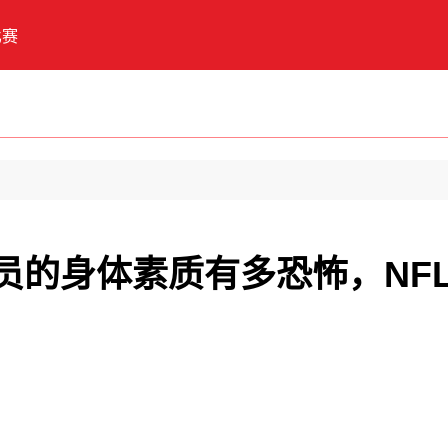
比赛
员的身体素质有多恐怖，NF