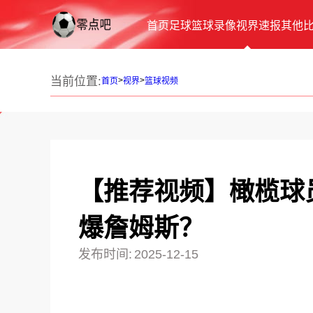
首页
足球
篮球
录像
视界
速报
其他
当前位置:
>
>
首页
视界
篮球视频
【推荐视频】橄榄球
爆詹姆斯？
发布时间:
2025-12-15