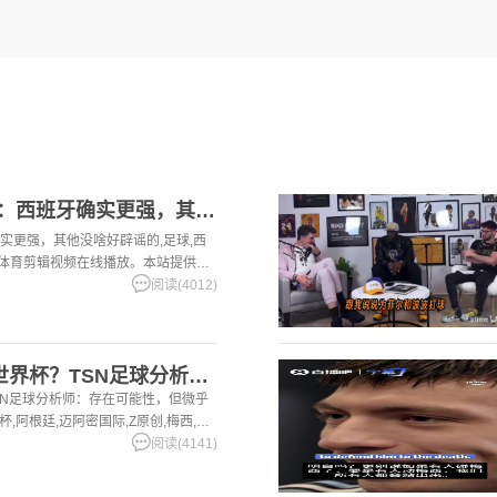
[足球]大度❗️帕雷德斯：西班牙确实更强，其他没啥好辟谣的
确实更强，其他没啥好辟谣的,足球,西
精彩体育剪辑视频在线播放。本站提供最
像。
阅读(4012)
[西甲]梅西再踢一届世界杯？TSN足球分析师：存在可能性，但
SN足球分析师：存在可能性，但微乎
杯,阿根廷,迈阿密国际,Z原创,梅西,西
剪辑视频在线播放。本站提供最全的篮球
阅读(4141)