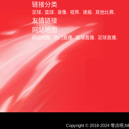
链接分类
足球
篮球
录像
视界
速报
其他比赛
友情链接
网站地图
网站地图
热门直播
篮球直播
足球直播
Copyright © 2018-20