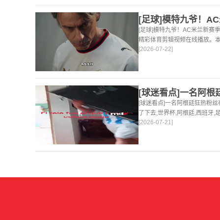
[足球]模特九爷！AC米兰新赛季
精彩体育剪辑视频在线播放。本
[2026-07-22]
锦,录像。
[球迷看点]一名阿根廷狂热粉
了下去,世界杯,阿根廷,西班牙
[2026-07-21]
站提供最全的篮球视频足球视频