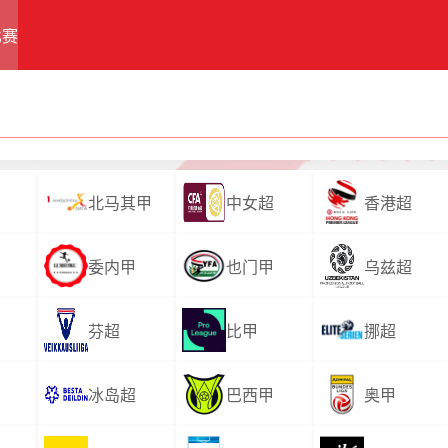
比赛
北马其甲
中女超
香港超
委内甲
也门甲
乌兹超
芬超
比甲
挪超
冰岛超
巴西甲
奥甲