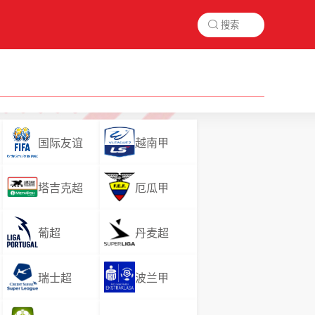

国际友谊
越南甲
塔吉克超
厄瓜甲
葡超
丹麦超
瑞士超
波兰甲