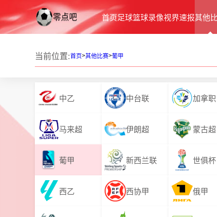
首页
足球
篮球
录像
视界
速报
其他
当前位置:
>
>
首页
其他比赛
葡甲
中乙
中台联
加拿职
马来超
伊朗超
蒙古超
葡甲
新西兰联
世俱杯
西乙
西协甲
俄甲