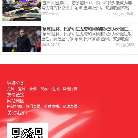
[五洲]职业选手：若多加研习，内马尔绝对能成为非
常优秀的扑克选手,足球,五洲,巴甲。欢迎收藏本站，
24小时为你更新最新的足球，篮球体育资讯。
阅读(3540)
[2026-07-23]
[足球]世体：巴萨引进戈登和阿德耶米是为分担进攻重任，解放亚
[足球]世体：巴萨引进戈登和阿德耶米是为分担进攻
重任，解放亚马尔,足球,巴塞罗那,西甲。欢迎收藏本
站，24小时为你更新最新的足球，篮球体育资讯。
阅读(438)
[2026-07-23]
链接分类
足球
篮球
录像
视界
速报
其他比赛
友情链接
网站地图
网站地图
热门直播
篮球直播
足球直播
关注我们