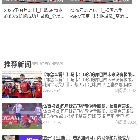
2026-04-05 12:00:00
2026-03-07 01:00:00
播放量:5391
播放量:6530
2026年04月05日_日职联 清水
2026年03月07日_横滨水手
心跳VS长崎成功丸录像_全场录
VSFC东京 日职联录像_高清录
像【高清回放】
像【全场回放】
推荐新闻
RELATED NEWS
【你怎么看？】马卡：19岁的库巴西未来没有极限，剑指金球奖并
【你怎么看？】马卡：19岁的库巴西未来没有极限，
剑指金球奖并非异想天开,足球,西甲,巴塞罗那,国家
队,世界杯,西班牙。欢迎收藏本站，24小时为你更新
阅读(3142)
[2026-07-24]
最新的足球，篮球体育资讯。
[体育报道]巴甲球员飞铲致对手断腿，检察官要求该球员在伤者缺
[体育报道]巴甲球员飞铲致对手断腿，检察官要求该
球员在伤者缺战期间禁赛,足球,英超,西甲,意甲,德甲,
法甲,五洲,巴甲。欢迎收藏本站，24小时为你更新最
阅读(3324)
[2026-07-24]
新的足球，篮球体育资讯。
[五洲]职业选手：若多加研习，内马尔绝对能成为非常优秀的扑克