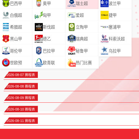
巴西甲
奥甲
瑞士超
波兰甲
白俄超
匈甲
爱超
捷甲
希腊超
斯伐超
立陶甲
塞浦甲
黑山甲
德乙
瑞典超
科索沃超
哥伦甲
巴拉甲
秘鲁甲
乌拉甲
世欧预
欧青联
热门比赛
2026-08-07 赛程表
2026-08-08 赛程表
2026-08-09 赛程表
2026-08-10 赛程表
2026-08-11 赛程表