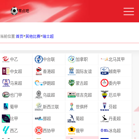
>
>
当前位置:
首页
其他比赛
瑞士超
中乙
中台联
加拿职
北马其甲
中女超
香港超
国际友谊
越南甲
马来超
伊朗超
蒙古超
委内甲
也门甲
乌兹超
塔吉克超
厄瓜甲
葡甲
新西兰联
世俱杯
芬超
比甲
挪超
葡超
丹麦超
西乙
西协甲
俄甲
冰岛超