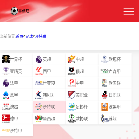
>
>
当前位置:
首页
足球
沙特联
世界杯
英超
中超
欧冠杯
亚精英
西甲
俄超
卢森甲
法甲
世亚预
中甲
欧国联
意甲
韩K联
美职业
日职联
澳超
沙特联
足协杯
波黑甲
德甲
墨西超
欧协联
苏超
沙特甲