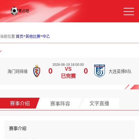
>
>
当前位置:
首页
其他比赛
中乙
2026-06-19 18:00:00
VS
0
0
海门珂缔缘
大连英博B队
已完赛
赛事介绍
赛事阵容
文字直播
赛事介绍