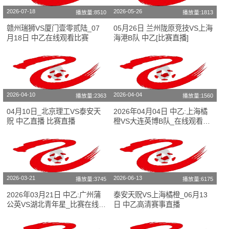
2026-07-18
2026-05-26
播放量:8510
播放量:1813
赣州瑞狮VS厦门壹零贰陆_07
05月26日 兰州陇原竞技VS上海
月18日 中乙在线观看比赛
海港B队 中乙[比赛直播]
2026-04-10
2026-04-04
播放量:2363
播放量:1560
04月10日_北京理工VS泰安天
2026年04月04日 中乙:上海橘
贶 中乙直播 比赛直播
橙VS大连英博B队_在线观看比
赛
2026-03-21
2026-06-13
播放量:3745
播放量:6175
2026年03月21日 中乙:广州蒲
泰安天贶VS上海橘橙_06月13
公英VS湖北青年星_比赛在线观
日 中乙高清赛事直播
看