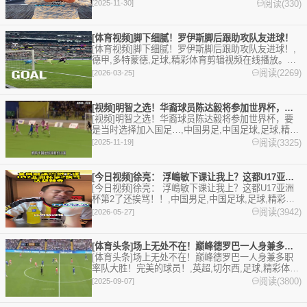
线播放。本站提供最全的篮球视频足球视频,集锦,录
阅读(330)
[2025-11-30]
像。
[体育视频]脚下细腻！罗伊斯脚后跟助攻队友进球！
[体育视频]脚下细腻！罗伊斯脚后跟助攻队友进球！,
德甲,多特蒙德,足球,精彩体育剪辑视频在线播放。本
站提供最全的篮球视频足球视频,集锦,录像。
阅读(2269)
[2026-03-25]
[视频]明智之选！华裔球员陈达毅将参加世界杯，要是当时选择加
[视频]明智之选！华裔球员陈达毅将参加世界杯，要
是当时选择加入国足…,中国男足,中国足球,足球,精彩
体育剪辑视频在线播放。本站提供最全的篮球视频足
阅读(3325)
[2025-11-19]
球视频,集锦,录像。
[今日视频]徐亮： 浮嶋敏下课让我上？这都U17亚洲杯第2了
[今日视频]徐亮： 浮嶋敏下课让我上？这都U17亚洲
杯第2了还挨骂！！,中国男足,中国足球,足球,精彩体
育剪辑视频在线播放。本站提供最全的篮球视频足球
阅读(3942)
[2026-05-27]
视频,集锦,录像。
[体育头条]场上无处不在！巅峰德罗巴一人身兼多职率队大胜！完
[体育头条]场上无处不在！巅峰德罗巴一人身兼多职
率队大胜！完美的球员！,英超,切尔西,足球,精彩体育
剪辑视频在线播放。本站提供最全的篮球视频足球视
阅读(3800)
[2025-09-07]
频,集锦,录像。