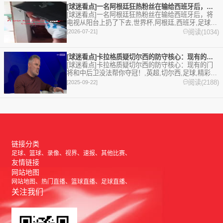
[球迷看点]一名阿根廷狂热粉丝在输给西班牙后，将电视从阳台上
[球迷看点]一名阿根廷狂热粉丝在输给西班牙后，将
电视从阳台上扔了下去,世界杯,阿根廷,西班牙,足球,
精彩体育剪辑视频在线播放。本站提供最全的篮球视
阅读(1034)
[2026-07-21]
频足球视频,集锦,录像。
[球迷看点]卡拉格质疑切尔西的防守核心：现有的门将和中后卫没
[球迷看点]卡拉格质疑切尔西的防守核心：现有的门
将和中后卫没法帮你夺冠！,英超,切尔西,足球,精彩体
育剪辑视频在线播放。本站提供最全的篮球视频足球
阅读(2188)
[2025-09-22]
视频,集锦,录像。
链接分类
足球
篮球
录像
视界
速报
其他比赛
友情链接
网站地图
网站地图
热门直播
篮球直播
足球直播
关注我们