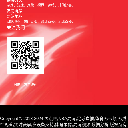
足球
篮球
录像
视界
速报
其他比赛
友情链接
网站地图
网站地图
热门直播
篮球直播
足球直播
关注我们
扫描上方二维码
Copyright © 2018-2024 零点吧,NBA高清,足球直播,体育无卡顿,无插
件观看,实时赛事,多设备支持,体育录像,高清视频,数据分析 版权所有