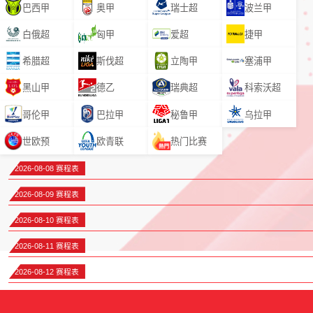
巴西甲
奥甲
瑞士超
波兰甲
白俄超
匈甲
爱超
捷甲
希腊超
斯伐超
立陶甲
塞浦甲
黑山甲
德乙
瑞典超
科索沃超
哥伦甲
巴拉甲
秘鲁甲
乌拉甲
世欧预
欧青联
热门比赛
2026-08-08 赛程表
2026-08-09 赛程表
2026-08-10 赛程表
2026-08-11 赛程表
2026-08-12 赛程表