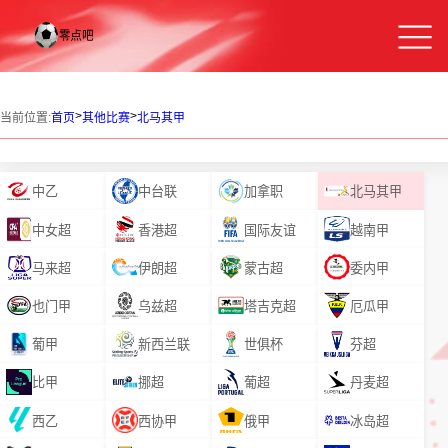
>
>
当前位置:
首页
其他比赛
北马其甲
中乙
中台联
加拿职
北马其甲
中女超
香港超
国际友谊
越南甲
马来超
伊朗超
蒙古超
委内甲
也门甲
乌兹超
塔吉克超
厄瓜甲
葡甲
新西兰联
世俱杯
芬超
比甲
挪超
葡超
丹麦超
西乙
西协甲
俄甲
冰岛超